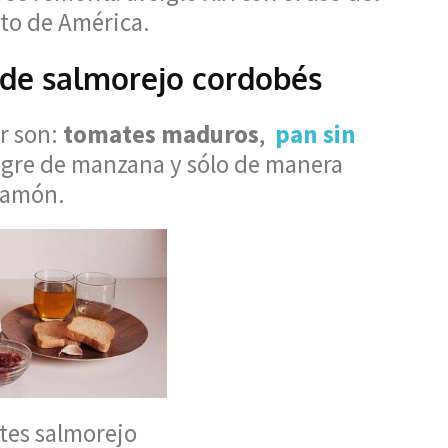
nto de América.
a de salmorejo cordobés
ar son:
tomates maduros
,
pan sin
inagre de manzana y sólo de manera
 jamón.
tes salmorejo