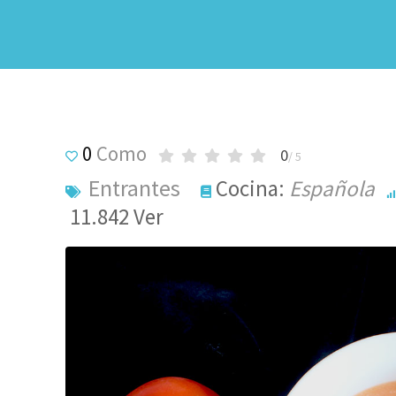
0
Como
0
/ 5
Entrantes
Cocina:
Española
11.842
Ver