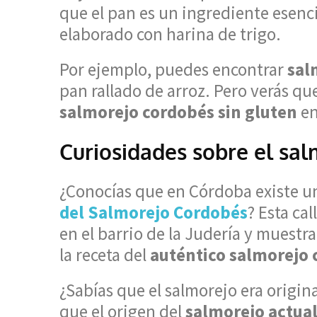
que el pan es un ingrediente esenc
elaborado con harina de trigo.
Por ejemplo, puedes encontrar
sal
pan rallado de arroz. Pero verás q
salmorejo cordobés sin gluten
en
Curiosidades sobre el sa
¿Conocías que en Córdoba existe una
del Salmorejo Cordobés
? Esta ca
en el barrio de la Judería y muestr
la receta del
auténtico salmorejo
¿Sabías que el salmorejo era origin
que el origen del
salmorejo actua