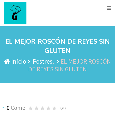
Ir
al
contenido
EL MEJOR ROSCÓN DE REYES SIN
GLUTEN
Inicio
Postres
EL MEJOR ROSCÓN
DE REYES SIN GLUTEN
0
Como
0
/ 5