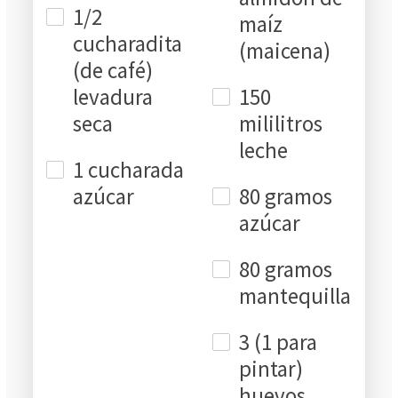
1/2
maíz
cucharadita
(maicena)
(de café)
levadura
150
seca
mililitros
leche
1 cucharada
azúcar
80 gramos
azúcar
80 gramos
mantequilla
3 (1 para
pintar)
huevos