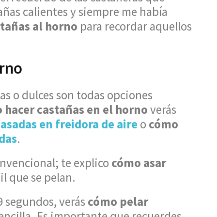
añas calientes y siempre me había
stañas al horno
para recordar aquellos
orno
das o dulces son todas opciones
 hacer castañas en el horno
verás
asadas en freidora de aire
o
cómo
das
.
nvencional; te explico
cómo asar
cil que se pelan.
39 segundos, verás
cómo pelar
ncilla. Es importante que recuerdes