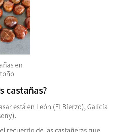
tañas en
toño
s castañas?
asar está en León (El Bierzo), Galicia
seny).
el recuerdo de las castañeras que