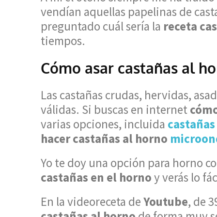
vendían aquellas papelinas de cast
preguntado cuál sería la
receta ca
tiempos.
Cómo asar castañas al h
Las castañas crudas, hervidas, asa
válidas. Si buscas en internet
cómo
varias opciones, incluida
castañas 
hacer castañas al horno
microon
Yo te doy una opción para horno co
castañas en el horno
y verás lo fá
En la videoreceta de
Youtube
, de 
castañas al horno
de forma muy se