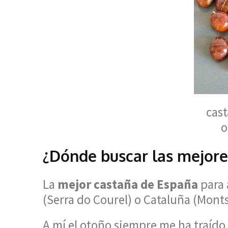
cas
o
¿Dónde buscar las mejore
La
mejor castaña de España
para 
(Serra do Courel) o Cataluña (Mont
A mí el otoño siempre me ha traído 