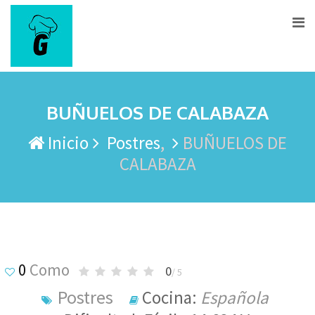
Ir
al
contenido
BUÑUELOS DE CALABAZA
Inicio
Postres
BUÑUELOS DE
CALABAZA
0
Como
0
/ 5
Postres
Cocina:
Española