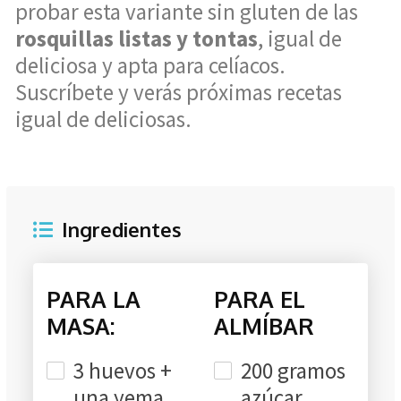
probar esta variante sin gluten de las
rosquillas listas y tontas
, igual de
deliciosa y apta para celíacos.
Suscríbete y verás próximas recetas
igual de deliciosas.
Ingredientes
PARA LA
PARA EL
MASA:
ALMÍBAR
3 huevos +
200 gramos
una yema
azúcar