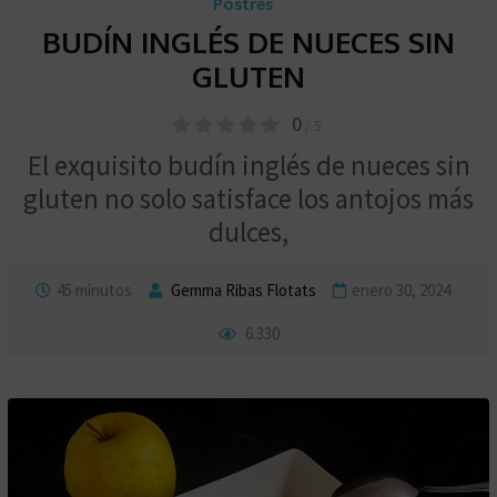
Postres
BUDÍN INGLÉS DE NUECES SIN
GLUTEN
0
/ 5
El exquisito budín inglés de nueces sin
gluten no solo satisface los antojos más
dulces,
45 minutos
Gemma Ribas Flotats
enero 30, 2024
6.330