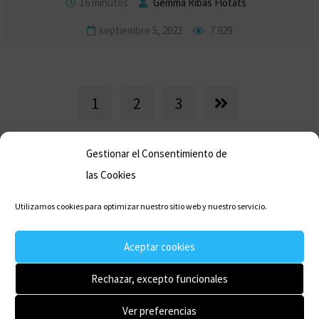
16 minutos
Gemma Ribas Flotats
septiembre 5, 2023
7.929
1
2
3
Gestionar el Consentimiento de
las Cookies
Utilizamos cookies para optimizar nuestro sitio web y nuestro servicio.
Sobre mí
Contacto
Aceptar cookies
Política de cookies (UE)
Política de privacidad
Aviso legal
Rechazar, excepto funcionales
Ver preferencias